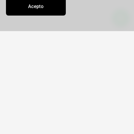
Acepto
Contacto
Sobre nosotros
Oficinas
daniela@openbue.tur.ar
5491134782929
MARIA DANIELA PONS
Legajo 14170
CUIT 27-17599528-0
Lavalle Nº 482 Piso 11E
10 a 18hs - Martes y Jueves
Enlaces