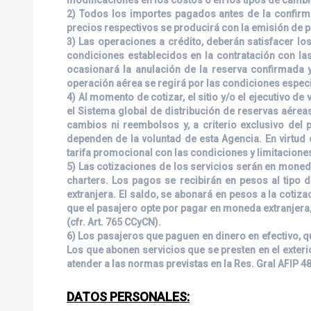
2) Todos los importes pagados antes de la confirmac
precios respectivos se producirá con la emisión de p
3) Las operaciones a crédito, deberán satisfacer lo
condiciones establecidos en la contratación con las 
ocasionará la anulación de la reserva confirmada y
operación aérea se regirá por las condiciones especi
4) Al momento de cotizar, el sitio y/o el ejecutivo 
el Sistema global de distribución de reservas aéreas
cambios ni reembolsos y, a criterio exclusivo del
dependen de la voluntad de esta Agencia. En virtud
tarifa promocional con las condiciones y limitacione
5) Las cotizaciones de los servicios serán en moneda
charters. Los pagos se recibirán en pesos al tipo 
extranjera. El saldo, se abonará en pesos a la cotiz
que el pasajero opte por pagar en moneda extranjera,
(cfr. Art. 765 CCyCN).
6) Los pasajeros que paguen en dinero en efectivo, q
Los que abonen servicios que se presten en el exter
atender a las normas previstas en la Res. Gral AFIP 4
DATOS PERSONALES: