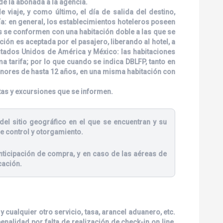
de la abonada a la agencia.
viaje, y como último, el día de salida del destino,
ía: en general, los establecimientos hoteleros poseen
es se conformen con una habitación doble a las que se
ión es aceptada por el pasajero, liberando al hotel, a
stados Unidos de América y México: las habitaciones
tarifa; por lo que cuando se indica DBLFP, tanto en
enores de hasta 12 años, en una misma habitación con
tas y excursiones que se informen.
del sitio geográfico en el que se encuentran y su
e control y otorgamiento.
ticipación de compra, y en caso de las aéreas de
cación.
 cualquier otro servicio, tasa, arancel aduanero, etc.
nalidad por falta de realización de check-in on line,