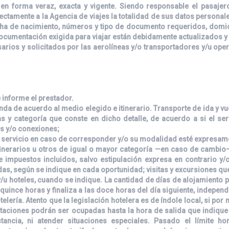
en forma veraz, exacta y vigente. Siendo responsable el pasajer
ctamente a la Agencia de viajes la totalidad de sus datos personales
ha de nacimiento, números y tipo de documento requeridos, domici
 documentación exigida para viajar están debidamente actualizados y
rios y solicitados por las aerolíneas y/o transportadores y/u op
e informe el prestador.
inda de acuerdo al medio elegido e itinerario. Transporte de ida y v
icas y categoría que conste en dicho detalle, de acuerdo a si el se
as y/o conexiones;
l servicio en caso de corresponder y/o su modalidad esté expresame
inerarios u otros de igual o mayor categoría —en caso de cambio—,
 impuestos incluidos, salvo estipulación expresa en contrario y
as, según se indique en cada oportunidad; visitas y excursiones q
/u hoteles, cuando se indique. La cantidad de días de alojamiento 
uince horas y finaliza a las doce horas del día siguiente, independ
lería. Atento que la legislación hotelera es de índole local, si por m
itaciones podrán ser ocupadas hasta la hora de salida que indique 
ancia, ni atender situaciones especiales. Pasado el límite hor