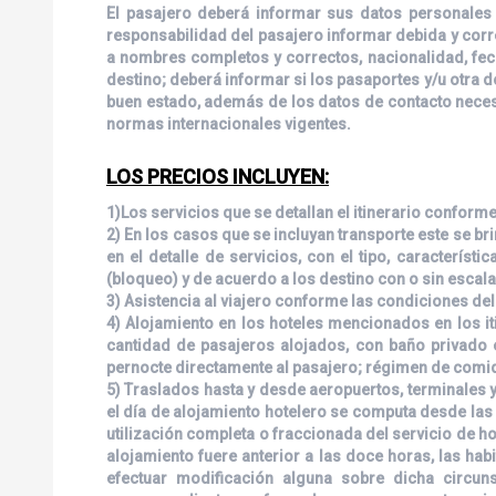
El pasajero deberá informar sus datos personales 
responsabilidad del pasajero informar debida y corre
a nombres completos y correctos, nacionalidad, fec
destino; deberá informar si los pasaportes y/u otra
buen estado, además de los datos de contacto necesa
normas internacionales vigentes.
LOS PRECIOS INCLUYEN:
1)Los servicios que se detallan el itinerario conform
2) En los casos que se incluyan transporte este se br
en el detalle de servicios, con el tipo, característ
(bloqueo) y de acuerdo a los destino con o sin escal
3) Asistencia al viajero conforme las condiciones de
4) Alojamiento en los hoteles mencionados en los it
cantidad de pasajeros alojados, con baño privado e
pernocte directamente al pasajero; régimen de comid
5) Traslados hasta y desde aeropuertos, terminales y
el día de alojamiento hotelero se computa desde las q
utilización completa o fraccionada del servicio de hote
alojamiento fuere anterior a las doce horas, las hab
efectuar modificación alguna sobre dicha circunst