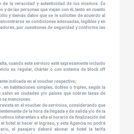
o de la veracidad y autenticidad de los mismos. Es
 y de las personas que viajen con él, tanto en cuanto
lio y demás datos que se le soliciten de acuerdo al
 encontrarse en condiciones adecuadas, legibles y en
eradores, por cuestiones de seguridad y conforme las
uelta, cuando este servicio esté expresamente incluido
rvicio es regular, chárter o con sistema de block off
nte indicada en el voucher respectivo;
 en habitaciones simples, dobles o triples, según la
/o salvo en ciudades y/o países que cobren tasas de
ue se mencionen.
prevista en el voucher de servicios, considerando que
ientemente de la hora de llegada y de salida y/o de la
otivos inherentes a ella el horario de finalización del
el hotel al hacer el ingreso, y esta Agencia no podrá
ario, el pasajero deberá abonar al hotel la tarifa