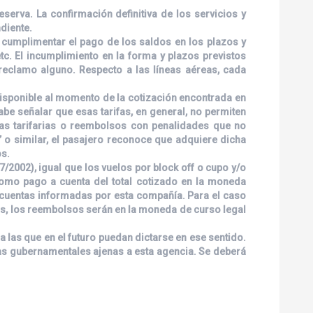
serva. La confirmación definitiva de los servicios y
diente.
á cumplimentar el pago de los saldos en los plazos y
etc. El incumplimiento en la forma y plazos previstos
 reclamo alguno. Respecto a las líneas aéreas, cada
 disponible al momento de la cotización encontrada en
abe señalar que esas tarifas, en general, no permiten
ias tarifarias o reembolsos con penalidades que no
 o similar, el pasajero reconoce que adquiere dicha
os.
/2002), igual que los vuelos por block off o cupo y/o
 como pago a cuenta del total cotizado en la moneda
as cuentas informadas por esta compañía. Para el caso
ios, los reembolsos serán en la moneda de curso legal
 las que en el futuro puedan dictarse en ese sentido.
das gubernamentales ajenas a esta agencia. Se deberá