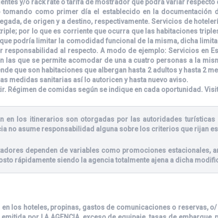
ntes y/o rack rate o tarifa de mostrador que podrá variar respecto 
 tomando como primer día el establecido en la documentación de 
egada, de origen y a destino, respectivamente. Servicios de hoteler
riple; por lo que es corriente que ocurra que las habitaciones tripl
ue podría limitar la comodidad funcional de la misma, dicha limitac
r responsabilidad al respecto. A modo de ejemplo: Servicios en E
 las que se permite acomodar de una a cuatro personas a la misma 
de que son habitaciones que albergan hasta 2 adultos y hasta 2 m
las medidas sanitarias así lo autoricen y hasta nuevo aviso.
tir. Régimen de comidas según se indique en cada oportunidad. Visi
n en los itinerarios son otorgadas por las autoridades turísticas 
ia no asume responsabilidad alguna sobre los criterios que rijan es
stadores dependen de variables como promociones estacionales, an
osto rápidamente siendo la agencia totalmente ajena a dicha modifi
 en los hoteles, propinas, gastos de comunicaciones o reservas, o/ y
 emitida por LA AGENCIA, exceso de equipaje, tasas de embarque, pe