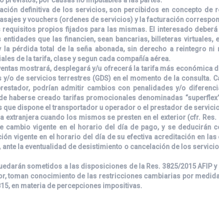
ión definitiva de los servicios, son percibidos en concepto de re
asajes y vouchers (ordenes de servicios) y la facturación correspon
s requisitos propios fijados para las mismas. El interesado deber
entidades que las financien, sean bancarias, billeteras virtuales, 
 la pérdida total de la seña abonada, sin derecho a reintegro ni
ales de la tarifa, clase y segun cada compañía aérea.
de ventas mostrará, desplegará y/u ofrecerá la tarifa más económica
 y/o de servicios terrestres (GDS) en el momento de la consulta. C
 prestador, podrían admitir cambios con penalidades y/o diferenc
 de haberse creado tarifas promocionales denominadas “superflex”
s que dispone el transportador u operador o el prestador de servici
 extranjera cuando los mismos se presten en el exterior (cfr. Res. 7
de cambio vigente en el horario del día de pago, y se deducirán
ación vigente en el horario del día de su efectiva acreditación en l
 ante la eventualidad de desistimiento o cancelación de los servic
uedarán sometidos a las disposiciones de la Res. 3825/2015 AFIP y a
ior, toman conocimiento de las restricciones cambiarias por medi
815, en materia de percepciones impositivas.