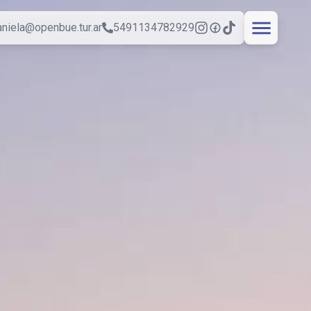
aniela@openbue.tur.ar
5491134782929