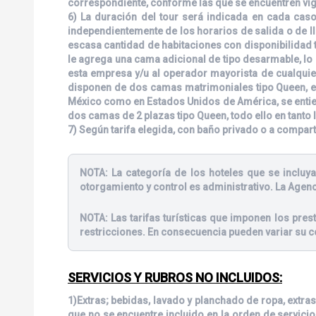
correspondiente, conforme las que se encuentren vige
6) La duración del tour será indicada en cada caso
independientemente de los horarios de salida o de ll
escasa cantidad de habitaciones con disponibilidad t
le agrega una cama adicional de tipo desarmable, lo q
esta empresa y/u al operador mayorista de cualquie
disponen de dos camas matrimoniales tipo Queen, en
México como en Estados Unidos de América, se entien
dos camas de 2 plazas tipo Queen, todo ello en tanto 
7) Según tarifa elegida, con baño privado o a compar
NOTA:
La categoría de los hoteles que se incluya
otorgamiento y control es administrativo. La Agenc
NOTA:
Las tarifas turísticas que imponen los pre
restricciones. En consecuencia pueden variar su c
SERVICIOS Y RUBROS NO INCLUIDOS:
1)Extras; bebidas, lavado y planchado de ropa, extras
que no se encuentre incluido en la orden de servicio